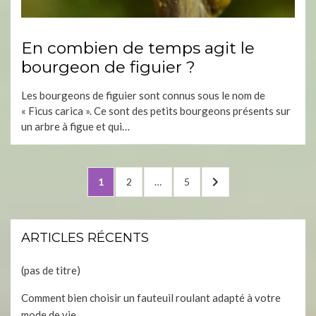
En combien de temps agit le
bourgeon de figuier ?
Les bourgeons de figuier sont connus sous le nom de
« Ficus carica ». Ce sont des petits bourgeons présents sur
un arbre à figue et qui…
Navigation
PAGE
PAGE
PAGE
NEXT
1
2
…
5
des
PAGE
articles
ARTICLES RÉCENTS
(pas de titre)
Comment bien choisir un fauteuil roulant adapté à votre
mode de vie