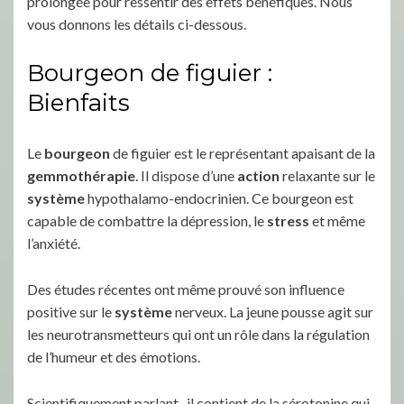
prolongée pour ressentir des effets bénéfiques. Nous
vous donnons les détails ci-dessous.
Bourgeon de figuier :
Bienfaits
Le
bourgeon
de figuier est le représentant apaisant de la
gemmothérapie
. Il dispose d’une
action
relaxante sur le
système
hypothalamo-endocrinien. Ce bourgeon est
capable de combattre la dépression, le
stress
et même
l’anxiété.
Des études récentes ont même prouvé son influence
positive sur le
système
nerveux. La jeune pousse agit sur
les neurotransmetteurs qui ont un rôle dans la régulation
de l’humeur et des émotions.
Scientifiquement parlant, il contient de la sérotonine qui