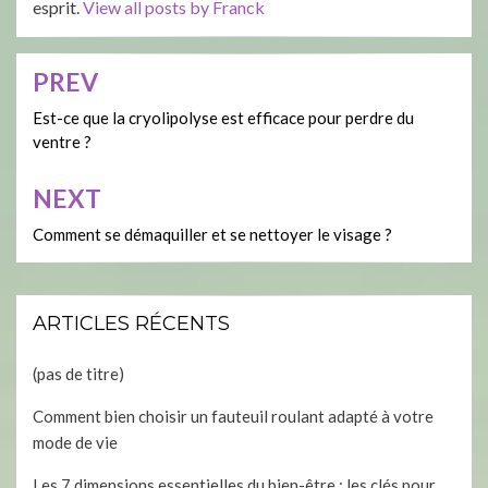
esprit.
View all posts by Franck
PREV
Navigation
de
Est-ce que la cryolipolyse est efficace pour perdre du
ventre ?
l’article
NEXT
Comment se démaquiller et se nettoyer le visage ?
ARTICLES RÉCENTS
(pas de titre)
Comment bien choisir un fauteuil roulant adapté à votre
mode de vie
Les 7 dimensions essentielles du bien-être : les clés pour